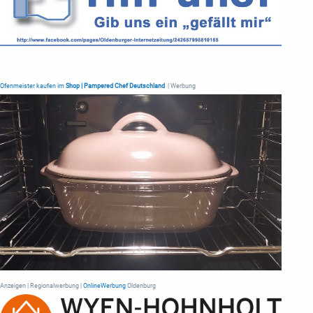
Ofenmeister kaufen im
Shop | Pampered Chef Deutschland
| Werbung
Anzeigen | Regionalwerbung |
OnlineWerbung
Oldenburg