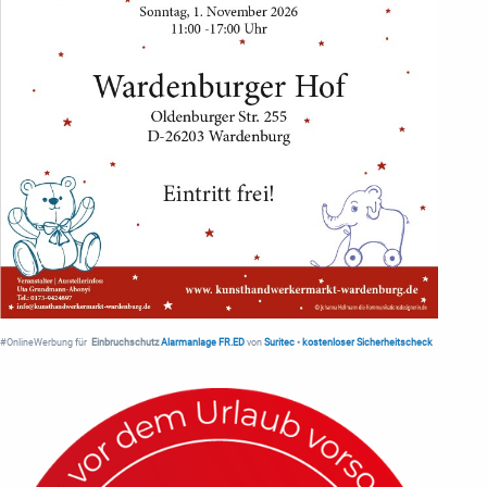
#OnlineWerbung für
Einbruchschutz
Alarmanlage FR.ED
von
Suritec
•
kostenloser Sicherheitscheck