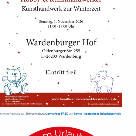
#OnlineWerbung für
Einbruchschutz
Alarmanlage FR.ED
von
Suritec
•
kostenloser Sicherheitscheck