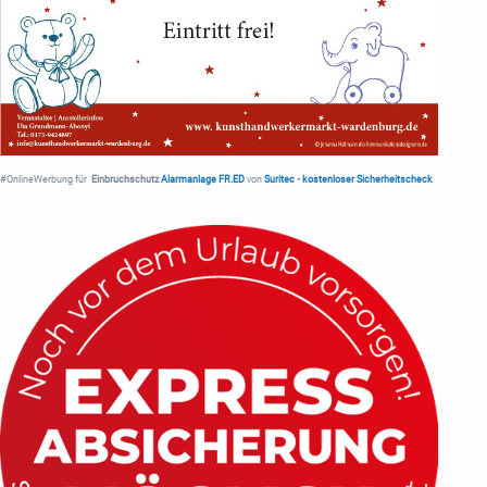
#OnlineWerbung für
Einbruchschutz
Alarmanlage FR.ED
von
Suritec
•
kostenloser Sicherheitscheck