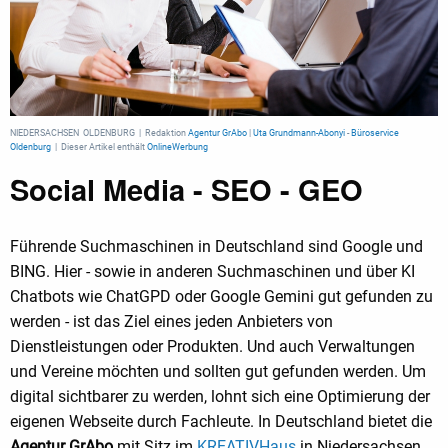
NIEDERSACHSEN OLDENBURG | Redaktion
Agentur GrAbo
|
Uta Grundmann-Abonyi
-
Büroservice
Oldenburg
| Dieser Artikel enthält
OnlineWerbung
Social Media - SEO - GEO
Führende Suchmaschinen in Deutschland sind Google und
BING. Hier - sowie in anderen Suchmaschinen und über KI
Chatbots wie ChatGPD oder Google Gemini gut gefunden zu
werden - ist das Ziel eines jeden Anbieters von
Dienstleistungen oder Produkten. Und auch Verwaltungen
und Vereine möchten und sollten gut gefunden werden. Um
digital sichtbarer zu werden, lohnt sich eine Optimierung der
eigenen Webseite durch Fachleute. In Deutschland bietet die
Agentur GrAbo
mit Sitz im
KREATIVHaus
in Niedersachsen