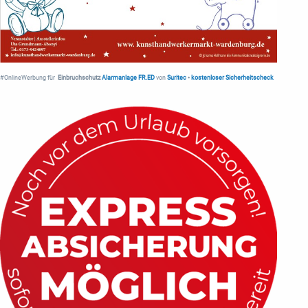
#OnlineWerbung für
Einbruchschutz
Alarmanlage FR.ED
von
Suritec
•
kostenloser Sicherheitscheck