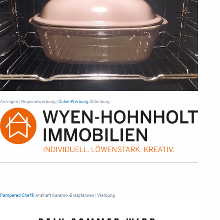
Anzeigen | Regionalwerbung |
OnlineWerbung
Oldenburg
Pampered Chef®
Antihaft Keramik-Bratpfannen | Werbung