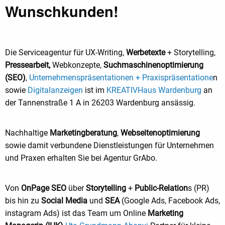
Wunschkunden!
Die Serviceagentur für UX-Writing,
Werbetexte
+ Storytelling,
Pressearbeit,
Webkonzepte,
Suchmaschinenoptimierung
(SEO)
,
Unternehmenspräsentationen + Praxispräsentatione
n
sowie
Digitalanzeigen
ist im
KREATIVHaus Wardenburg
an
der Tannenstraße 1 A in 26203 Wardenburg ansässig.
Nachhaltige
Marketingberatung
,
Webseitenoptimierung
sowie damit verbundene Dienstleistungen für Unternehmen
und Praxen erhalten Sie bei Agentur GrAbo.
Von
OnPage SEO
über
Storytelling
+
Public-Relation
s (PR)
bis hin zu
Social Media
und
SEA
(Google Ads, Facebook Ads,
instagram Ads) ist das Team um Online
Marketing