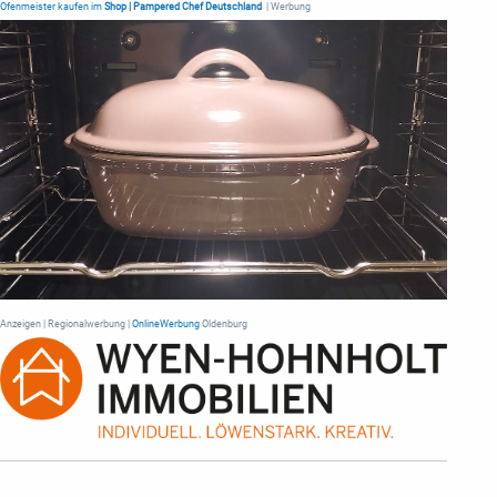
Ofenmeister kaufen im
Shop | Pampered Chef Deutschland
| Werbung
Anzeigen | Regionalwerbung |
OnlineWerbung
Oldenburg