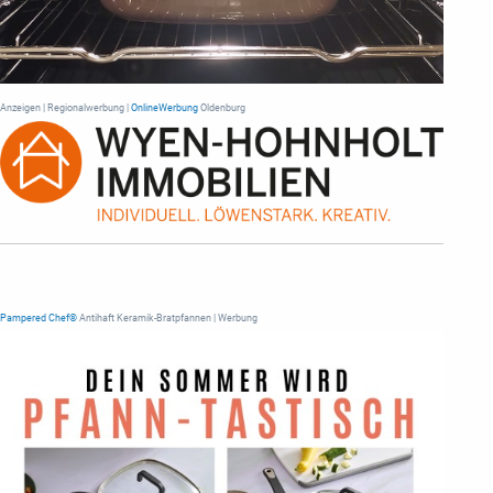
Anzeigen | Regionalwerbung |
OnlineWerbung
Oldenburg
Pampered Chef®
Antihaft Keramik-Bratpfannen | Werbung