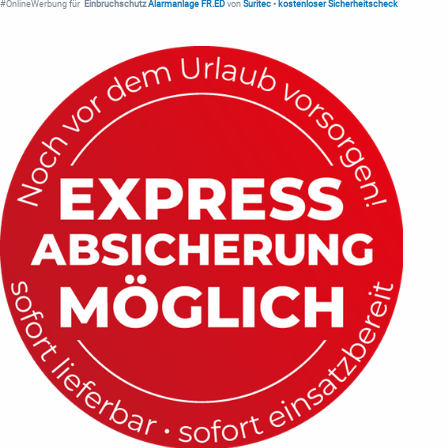
#OnlineWerbung für
Einbruchschutz
Alarmanlage FR.ED
von
Suritec
•
kostenloser Sicherheitscheck