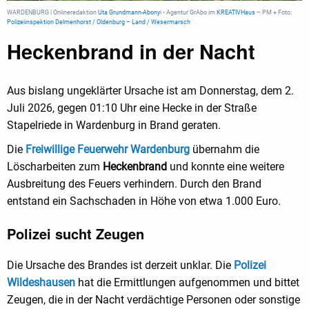
WARDENBURG | Onlineredaktion
Uta Grundmann-Abony
i • Agentur GrAbo im
KREATIVHaus
– PM + Foto:
Polizeiinspektion Delmenhorst / Oldenburg – Land / Wesermarsch
Heckenbrand in der Nacht
Aus bislang ungeklärter Ursache ist am Donnerstag, dem 2.
Juli 2026, gegen 01:10 Uhr eine Hecke in der Straße
Stapelriede in Wardenburg in Brand geraten.
Die
Freiwillige Feuerwehr Wardenburg
übernahm die
Löscharbeiten zum
Heckenbrand
und konnte eine weitere
Ausbreitung des Feuers verhindern. Durch den Brand
entstand ein Sachschaden in Höhe von etwa 1.000 Euro.
Polizei sucht Zeugen
Die Ursache des Brandes ist derzeit unklar. Die
Polizei
Wildeshausen
hat die Ermittlungen aufgenommen und bittet
Zeugen, die in der Nacht verdächtige Personen oder sonstige