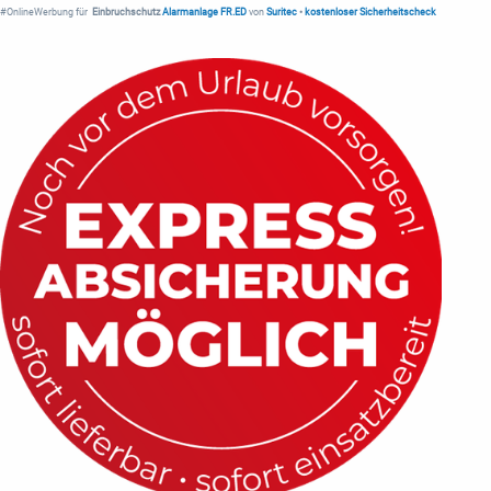
#OnlineWerbung für
Einbruchschutz
Alarmanlage FR.ED
von
Suritec
•
kostenloser Sicherheitscheck