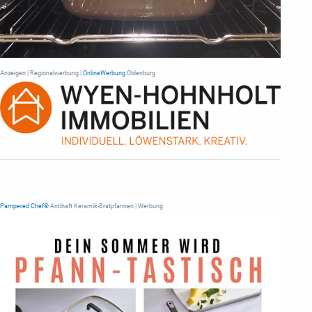
Anzeigen | Regionalwerbung |
OnlineWerbung
Oldenburg
Pampered Chef®
Antihaft Keramik-Bratpfannen | Werbung