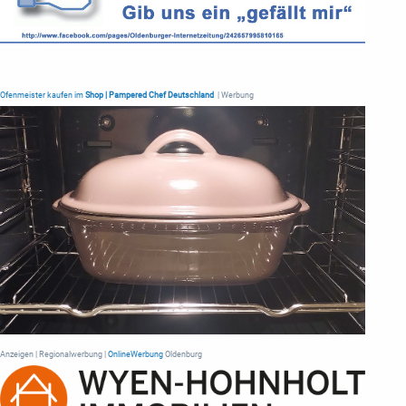
Ofenmeister kaufen im
Shop | Pampered Chef Deutschland
| Werbung
Anzeigen | Regionalwerbung |
OnlineWerbung
Oldenburg