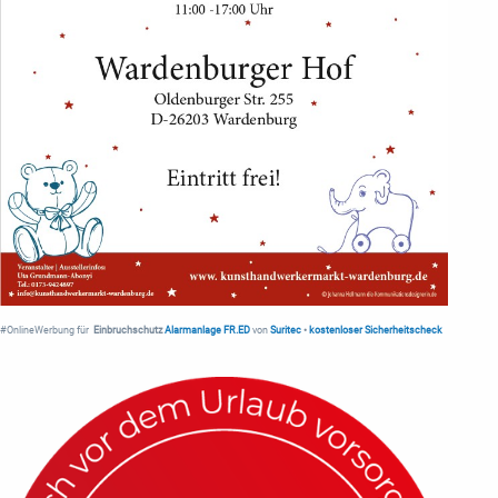
#OnlineWerbung für
Einbruchschutz
Alarmanlage FR.ED
von
Suritec
•
kostenloser Sicherheitscheck