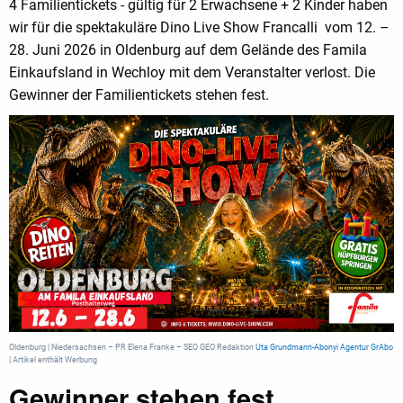
4 Familientickets - gültig für 2 Erwachsene + 2 Kinder haben
wir für die spektakuläre Dino Live Show Francalli vom 12. –
28. Juni 2026 in Oldenburg auf dem Gelände des Famila
Einkaufsland in Wechloy mit dem Veranstalter verlost. Die
Gewinner der Familientickets stehen fest.
Oldenburg | Niedersachsen – PR Elena Franke – SEO GEO Redaktion
Uta Grundmann-Abonyi
Agentur GrAbo
| Artikel enthält Werbung
Gewinner stehen fest