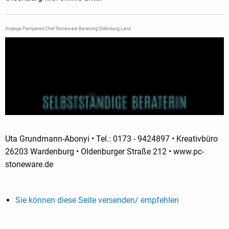
Anzeige Pampered Chef Stoneware Beratung Oldenburg Land
Uta Grundmann-Abonyi • Tel.: 0173 - 9424897 • Kreativbüro
26203 Wardenburg • Oldenburger Straße 212 • www.pc-
stoneware.de
Sie können diese Seite versenden/ empfehlen