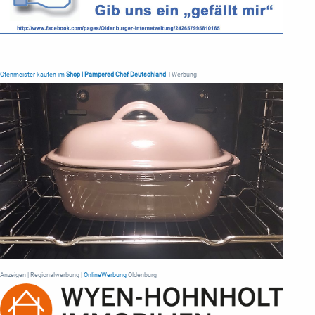
Ofenmeister kaufen im
Shop | Pampered Chef Deutschland
| Werbung
Anzeigen | Regionalwerbung |
OnlineWerbung
Oldenburg