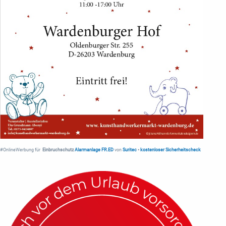
#OnlineWerbung für
Einbruchschutz
Alarmanlage FR.ED
von
Suritec
•
kostenloser Sicherheitscheck