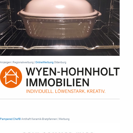
Anzeigen | Regionalwerbung |
OnlineWerbung
Oldenburg
Pampered Chef®
Antihaft Keramik-Bratpfannen | Werbung