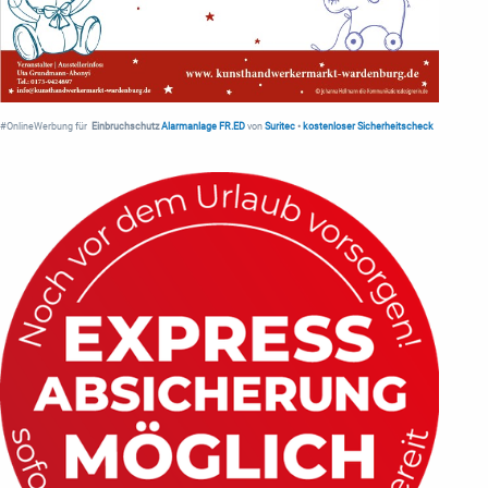
#OnlineWerbung für
Einbruchschutz
Alarmanlage FR.ED
von
Suritec
•
kostenloser Sicherheitscheck