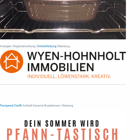
Anzeigen | Regionalwerbung |
OnlineWerbung
Oldenburg
Pampered Chef®
Antihaft Keramik-Bratpfannen | Werbung