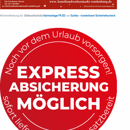
#OnlineWerbung für
Einbruchschutz
Alarmanlage FR.ED
von
Suritec
•
kostenloser Sicherheitscheck