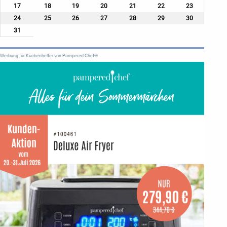
17
18
19
20
21
22
23
24
25
26
27
28
29
30
31
Werbung für Küchenhelfer von Pampered Chef®