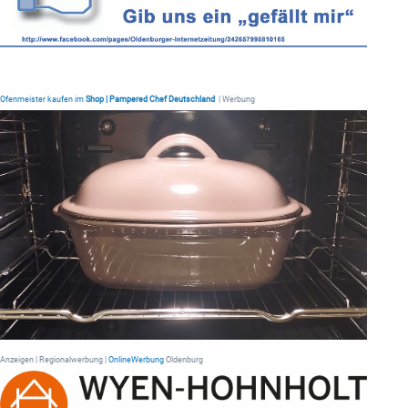
Ofenmeister kaufen im
Shop | Pampered Chef Deutschland
| Werbung
Anzeigen | Regionalwerbung |
OnlineWerbung
Oldenburg