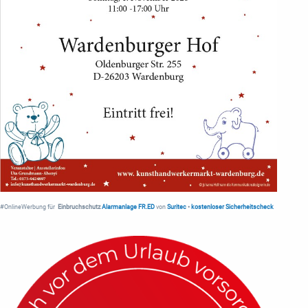
#OnlineWerbung für
Einbruchschutz
Alarmanlage FR.ED
von
Suritec
•
kostenloser Sicherheitscheck