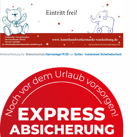
#OnlineWerbung für
Einbruchschutz
Alarmanlage FR.ED
von
Suritec
•
kostenloser Sicherheitscheck