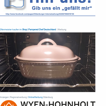
Ofenmeister kaufen im
Shop | Pampered Chef Deutschland
| Werbung
Anzeigen | Regionalwerbung |
OnlineWerbung
Oldenburg