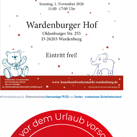
#OnlineWerbung für
Einbruchschutz
Alarmanlage FR.ED
von
Suritec
•
kostenloser Sicherheitscheck