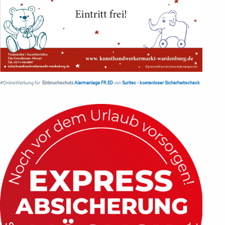
#OnlineWerbung für
Einbruchschutz
Alarmanlage FR.ED
von
Suritec
•
kostenloser Sicherheitscheck