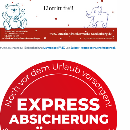
#OnlineWerbung für
Einbruchschutz
Alarmanlage FR.ED
von
Suritec
•
kostenloser Sicherheitscheck