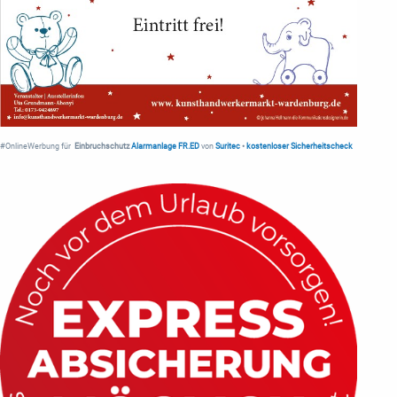
#OnlineWerbung für
Einbruchschutz
Alarmanlage FR.ED
von
Suritec
•
kostenloser Sicherheitscheck