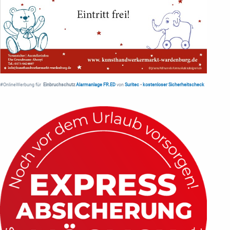
#OnlineWerbung für
Einbruchschutz
Alarmanlage FR.ED
von
Suritec
•
kostenloser Sicherheitscheck