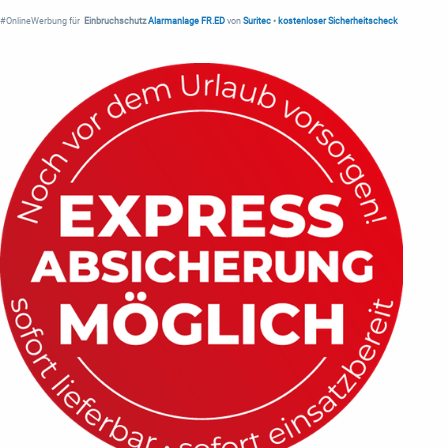
#OnlineWerbung für
Einbruchschutz
Alarmanlage FR.ED
von
Suritec
•
kostenloser Sicherheitscheck