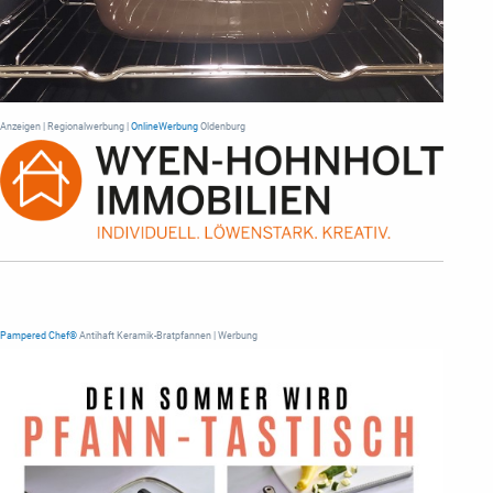
Anzeigen | Regionalwerbung |
OnlineWerbung
Oldenburg
Pampered Chef®
Antihaft Keramik-Bratpfannen | Werbung