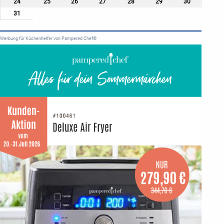
24
25
26
27
28
29
30
31
Werbung für Küchenhelfer von Pampered Chef®