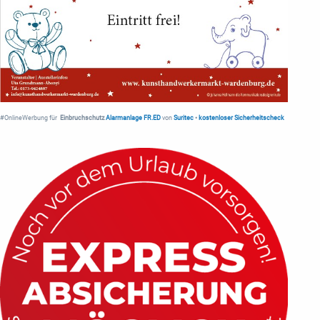
#OnlineWerbung für
Einbruchschutz
Alarmanlage FR.ED
von
Suritec
•
kostenloser Sicherheitscheck