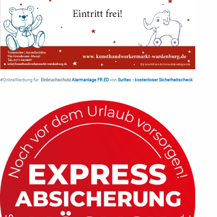
#OnlineWerbung für
Einbruchschutz
Alarmanlage FR.ED
von
Suritec
•
kostenloser Sicherheitscheck