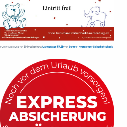
#OnlineWerbung für
Einbruchschutz
Alarmanlage FR.ED
von
Suritec
•
kostenloser Sicherheitscheck