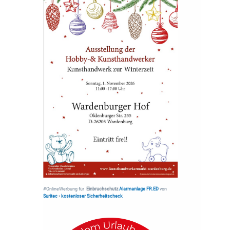
#OnlineWerbung für
Einbruchschutz
Alarmanlage FR.ED
von
Suritec
•
kostenloser Sicherheitscheck