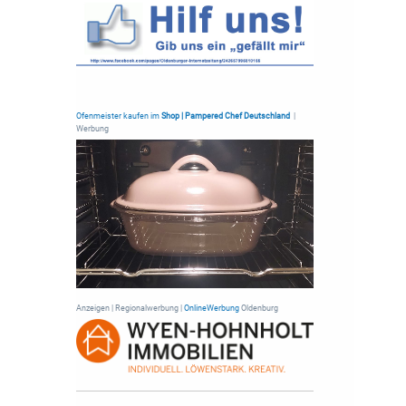
Ofenmeister kaufen im
Shop | Pampered Chef Deutschland
|
Werbung
Anzeigen | Regionalwerbung |
OnlineWerbung
Oldenburg