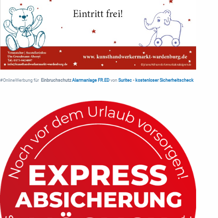
#OnlineWerbung für
Einbruchschutz
Alarmanlage FR.ED
von
Suritec
•
kostenloser Sicherheitscheck