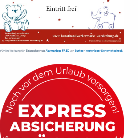
#OnlineWerbung für
Einbruchschutz
Alarmanlage FR.ED
von
Suritec
•
kostenloser Sicherheitscheck