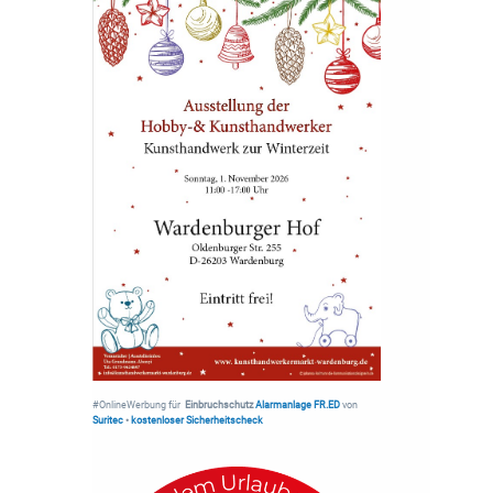
#OnlineWerbung für
Einbruchschutz
Alarmanlage FR.ED
von
Suritec
•
kostenloser Sicherheitscheck