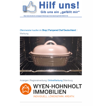
Ofenmeister kaufen im
Shop | Pampered Chef Deutschland
|
Werbung
Anzeigen | Regionalwerbung |
OnlineWerbung
Oldenburg