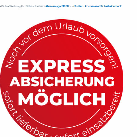
#OnlineWerbung für
Einbruchschutz
Alarmanlage FR.ED
von
Suritec
•
kostenloser Sicherheitscheck