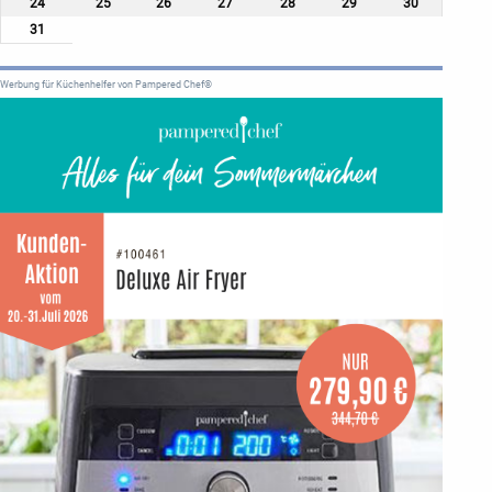
24
25
26
27
28
29
30
31
Werbung für Küchenhelfer von Pampered Chef®