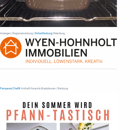
Anzeigen | Regionalwerbung |
OnlineWerbung
Oldenburg
Pampered Chef®
Antihaft Keramik-Bratpfannen | Werbung