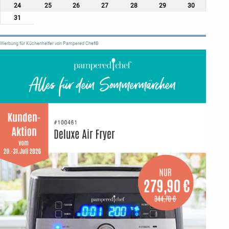
24
25
26
27
28
29
30
31
Werbung für Küchenhelfer von Pampered Chef®