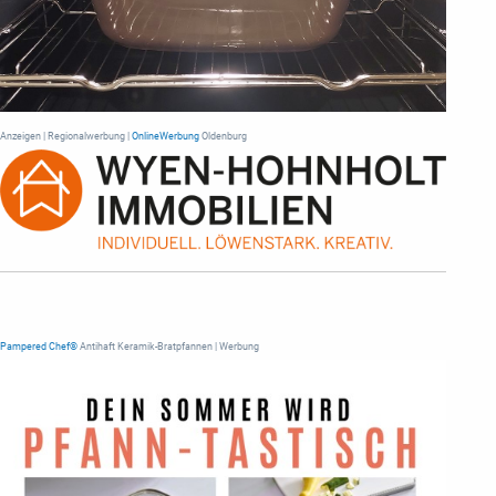
Anzeigen | Regionalwerbung |
OnlineWerbung
Oldenburg
Pampered Chef®
Antihaft Keramik-Bratpfannen | Werbung