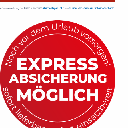
#OnlineWerbung für
Einbruchschutz
Alarmanlage FR.ED
von
Suritec
•
kostenloser Sicherheitscheck