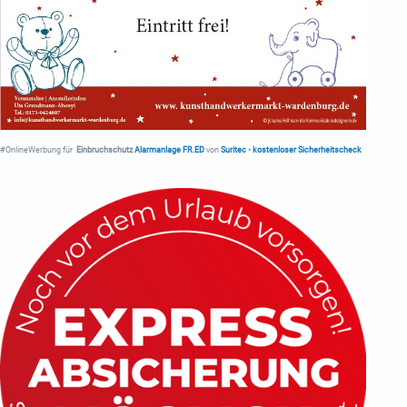
#OnlineWerbung für
Einbruchschutz
Alarmanlage FR.ED
von
Suritec
•
kostenloser Sicherheitscheck