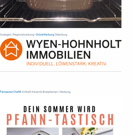
Anzeigen | Regionalwerbung |
OnlineWerbung
Oldenburg
Pampered Chef®
Antihaft Keramik-Bratpfannen | Werbung