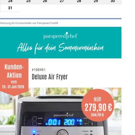
24
25
26
27
28
29
30
31
Werbung für Küchenhelfer von Pampered Chef®