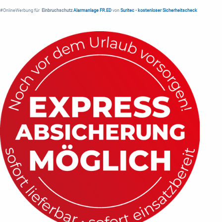
#OnlineWerbung für
Einbruchschutz
Alarmanlage FR.ED
von
Suritec
•
kostenloser Sicherheitscheck