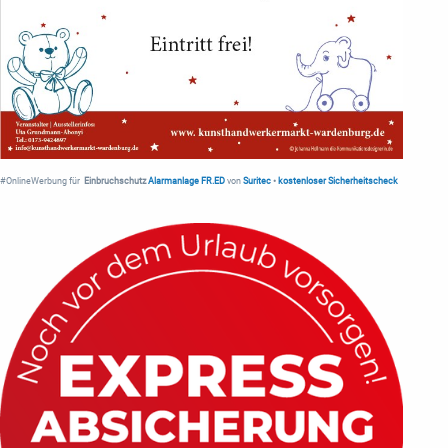
#OnlineWerbung für
Einbruchschutz
Alarmanlage FR.ED
von
Suritec
•
kostenloser Sicherheitscheck