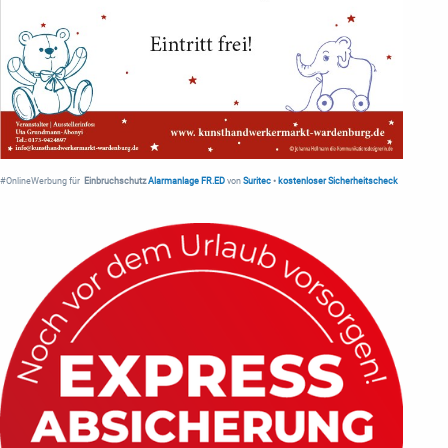
#OnlineWerbung für
Einbruchschutz
Alarmanlage FR.ED
von
Suritec
•
kostenloser Sicherheitscheck