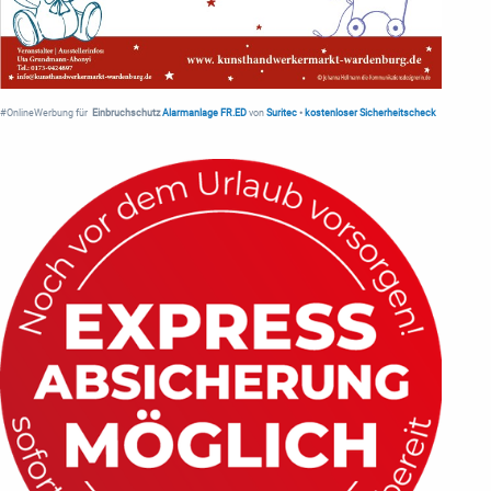
#OnlineWerbung für
Einbruchschutz
Alarmanlage FR.ED
von
Suritec
•
kostenloser Sicherheitscheck