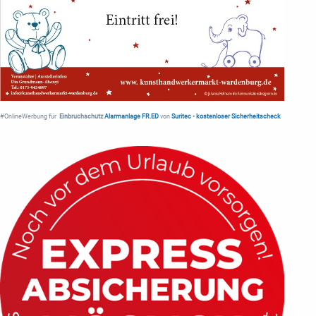
#OnlineWerbung für
Einbruchschutz
Alarmanlage FR.ED
von
Suritec
•
kostenloser Sicherheitscheck