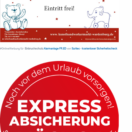
#OnlineWerbung für
Einbruchschutz
Alarmanlage FR.ED
von
Suritec
•
kostenloser Sicherheitscheck