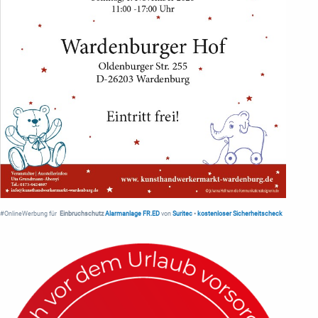
#OnlineWerbung für
Einbruchschutz
Alarmanlage FR.ED
von
Suritec
•
kostenloser Sicherheitscheck