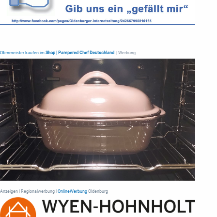
Ofenmeister kaufen im
Shop | Pampered Chef Deutschland
| Werbung
Anzeigen | Regionalwerbung |
OnlineWerbung
Oldenburg