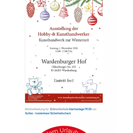
#OnlineWerbung für
Einbruchschutz
Alarmanlage FR.ED
von
Suritec
•
kostenloser Sicherheitscheck