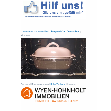
Ofenmeister kaufen im
Shop | Pampered Chef Deutschland
|
Werbung
Anzeigen | Regionalwerbung |
OnlineWerbung
Oldenburg