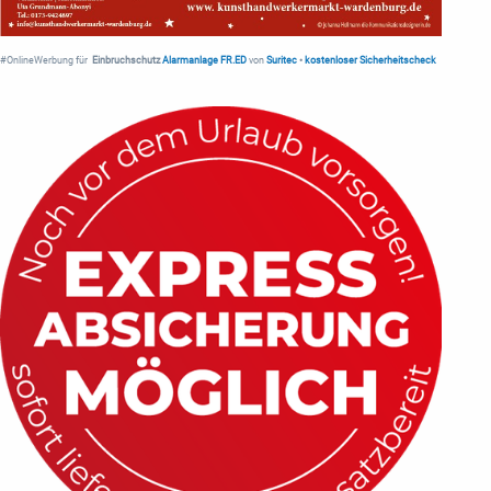
#OnlineWerbung für
Einbruchschutz
Alarmanlage FR.ED
von
Suritec
•
kostenloser Sicherheitscheck