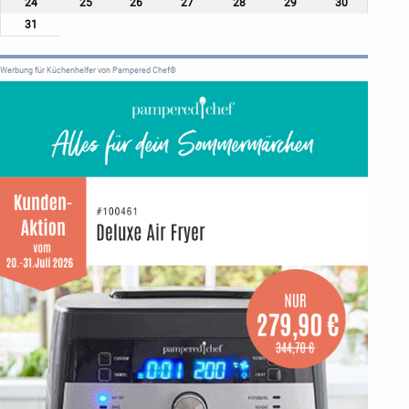
24
25
26
27
28
29
30
31
Werbung für Küchenhelfer von Pampered Chef®