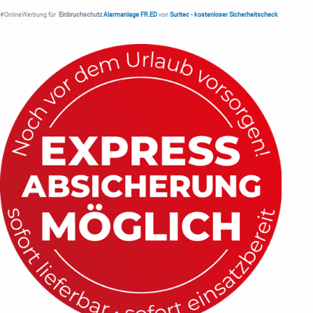
#OnlineWerbung für
Einbruchschutz
Alarmanlage FR.ED
von
Suritec
•
kostenloser Sicherheitscheck