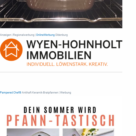
Anzeigen | Regionalwerbung |
OnlineWerbung
Oldenburg
Pampered Chef®
Antihaft Keramik-Bratpfannen | Werbung