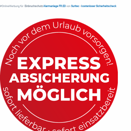
#OnlineWerbung für
Einbruchschutz
Alarmanlage FR.ED
von
Suritec
•
kostenloser Sicherheitscheck