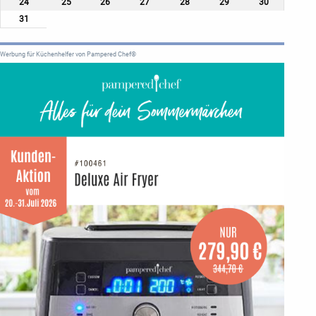
24
25
26
27
28
29
30
31
Werbung für Küchenhelfer von Pampered Chef®