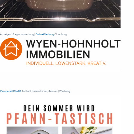
Anzeigen | Regionalwerbung |
OnlineWerbung
Oldenburg
Pampered Chef®
Antihaft Keramik-Bratpfannen | Werbung