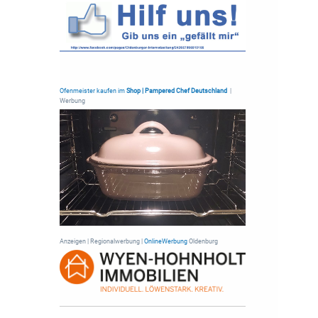
Ofenmeister kaufen im
Shop | Pampered Chef Deutschland
|
Werbung
Anzeigen | Regionalwerbung |
OnlineWerbung
Oldenburg