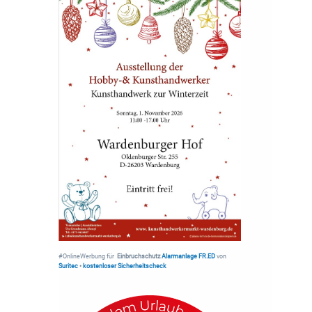
#OnlineWerbung für
Einbruchschutz
Alarmanlage FR.ED
von
Suritec
•
kostenloser Sicherheitscheck