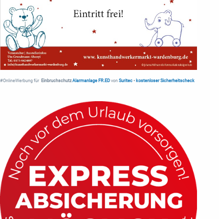
#OnlineWerbung für
Einbruchschutz
Alarmanlage FR.ED
von
Suritec
•
kostenloser Sicherheitscheck