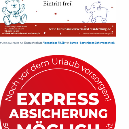
#OnlineWerbung für
Einbruchschutz
Alarmanlage FR.ED
von
Suritec
•
kostenloser Sicherheitscheck