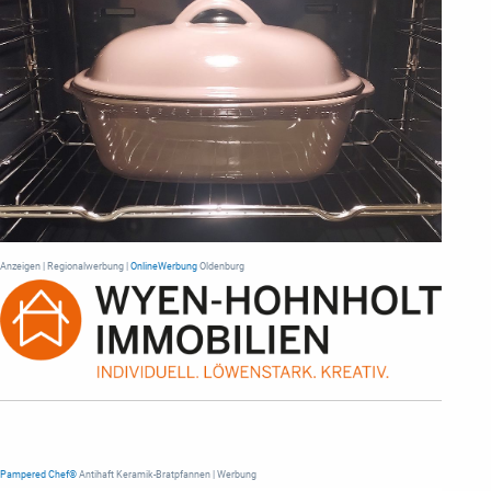
Anzeigen | Regionalwerbung |
OnlineWerbung
Oldenburg
Pampered Chef®
Antihaft Keramik-Bratpfannen | Werbung