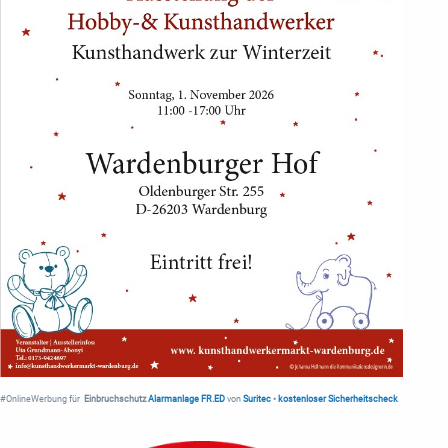
#OnlineWerbung für
Einbruchschutz
Alarmanlage FR.ED
von
Suritec
•
kostenloser Sicherheitscheck