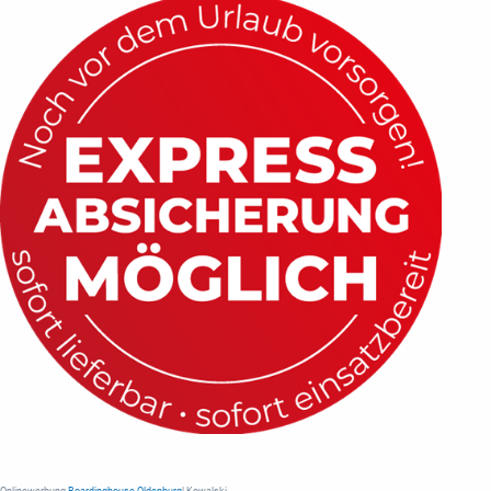
Onlinewerbung
Boardinghouse Oldenburg
| Kowalski