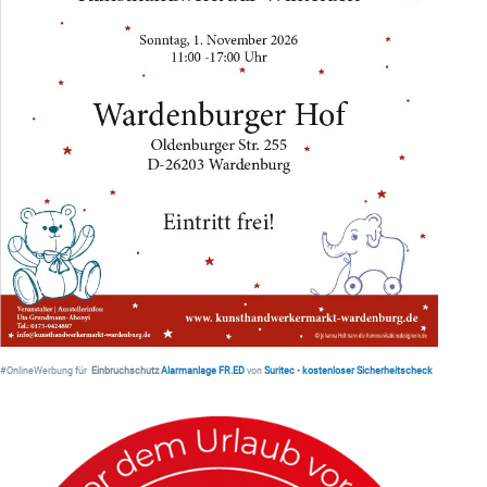
#OnlineWerbung für
Einbruchschutz
Alarmanlage FR.ED
von
Suritec
•
kostenloser Sicherheitscheck