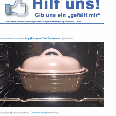
Ofenmeister kaufen im
Shop | Pampered Chef Deutschland
| Werbung
Anzeigen | Regionalwerbung |
OnlineWerbung
Oldenburg