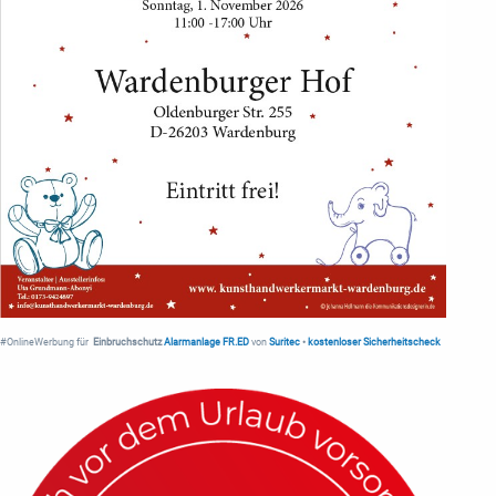
#OnlineWerbung für
Einbruchschutz
Alarmanlage FR.ED
von
Suritec
•
kostenloser Sicherheitscheck