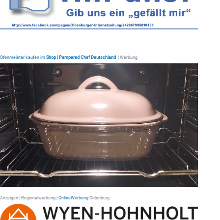
Ofenmeister kaufen im
Shop | Pampered Chef Deutschland
| Werbung
Anzeigen | Regionalwerbung |
OnlineWerbung
Oldenburg