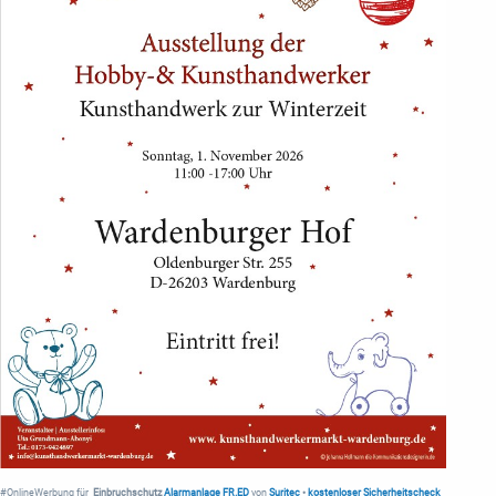
#OnlineWerbung für
Einbruchschutz
Alarmanlage FR.ED
von
Suritec
•
kostenloser Sicherheitscheck