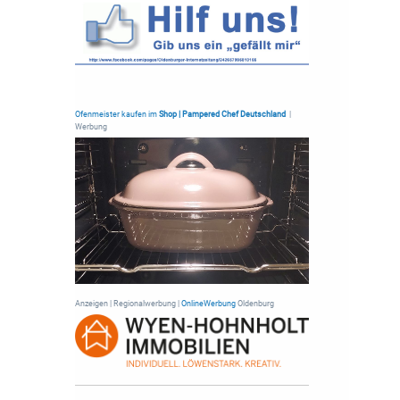
Ofenmeister kaufen im
Shop | Pampered Chef Deutschland
|
Werbung
Anzeigen | Regionalwerbung |
OnlineWerbung
Oldenburg