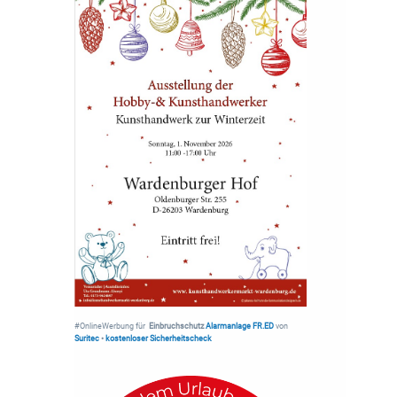
#OnlineWerbung für
Einbruchschutz
Alarmanlage FR.ED
von
Suritec
•
kostenloser Sicherheitscheck