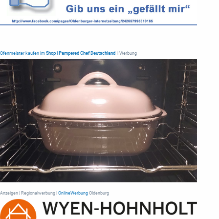
Ofenmeister kaufen im
Shop | Pampered Chef Deutschland
| Werbung
Anzeigen | Regionalwerbung |
OnlineWerbung
Oldenburg