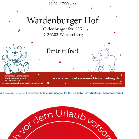
#OnlineWerbung für
Einbruchschutz
Alarmanlage FR.ED
von
Suritec
•
kostenloser Sicherheitscheck