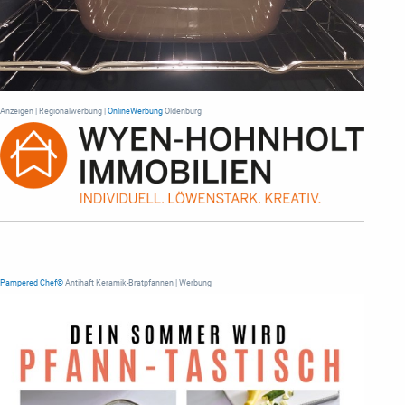
Anzeigen | Regionalwerbung |
OnlineWerbung
Oldenburg
Pampered Chef®
Antihaft Keramik-Bratpfannen | Werbung