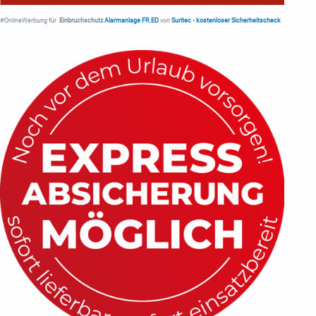
#OnlineWerbung für
Einbruchschutz
Alarmanlage FR.ED
von
Suritec
•
kostenloser Sicherheitscheck