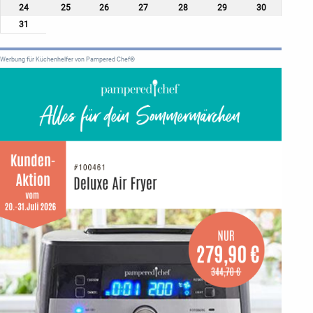
24
25
26
27
28
29
30
31
Werbung für Küchenhelfer von Pampered Chef®